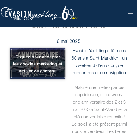
Aller
au
Les 60ans d’Evasion Yachting
contenu
les 2 et 3 Mai 2025
6 mai 2025
Evasion Yachting a fêté ses
Cliquez pour accepter
60 ans à Saint-Mandrier : un
les cookies marketing et
week-end d’émotion, de
activer ce contenu
rencontres et de navigation
Malgré une météo parfois
capricieuse, notre week-
end anniversaire des 2 et 3
mai 2025 à Saint-Mandrier a
été une véritable réussite !
Le soleil a été présent parmi
nous le vendredi. Les belles