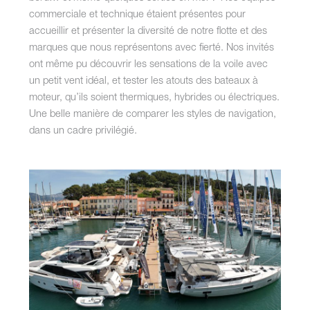
commerciale et technique étaient présentes pour
accueillir et présenter la diversité de notre flotte et des
marques que nous représentons avec fierté. Nos invités
ont même pu découvrir les sensations de la voile avec
un petit vent idéal, et tester les atouts des bateaux à
moteur, qu’ils soient thermiques, hybrides ou électriques.
Une belle manière de comparer les styles de navigation,
dans un cadre privilégié.