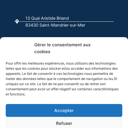
e
t
k
t
t
b
a
e
o
u
o
g
d
k
b
13 Quai Aristide Briand
o
r
i
e
83430 Saint-Mandrier-sur-Mer
k
a
n
-
m
f
04 94 63 00 00
Gérer le consentement aux
cookies
info@evasion-yachting.com
Pour offrir les meilleures expériences, nous utilisons des technologies
telles que les cookies pour stocker et/ou accéder aux informations des
appareils. Le fait de consentir à ces technologies nous permettra de
traiter des données telles que le comportement de navigation ou les ID
uniques sur ce site. Le fait de ne pas consentir ou de retirer son
consentement peut avoir un effet négatif sur certaines caractéristiques
et fonctions.
Cliquez pour accepter les cookies
Accepter
marketing et activer ce contenu
Refuser