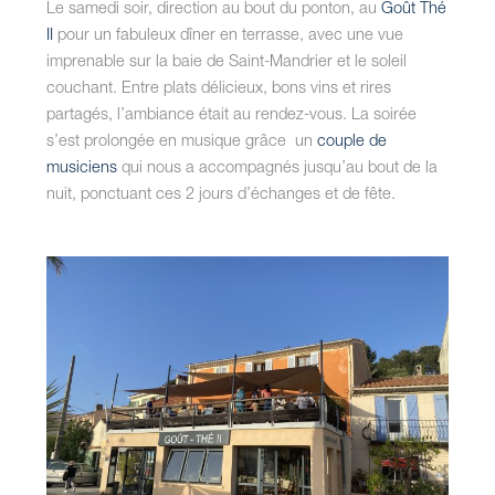
Le samedi soir, direction au bout du ponton, au
Goût Thé
II
pour un fabuleux dîner en terrasse, avec une vue
imprenable sur la baie de Saint-Mandrier et le soleil
couchant. Entre plats délicieux, bons vins et rires
partagés, l’ambiance était au rendez-vous. La soirée
s’est prolongée en musique grâce un
couple de
musiciens
qui nous a accompagnés jusqu’au bout de la
nuit, ponctuant ces 2 jours d’échanges et de fête.