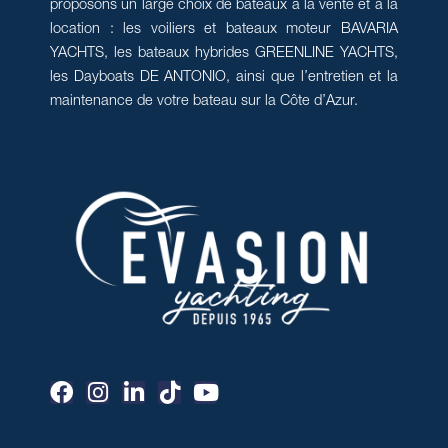
proposons un large choix de bateaux à la vente et à la
location : les voiliers et bateaux moteur BAVARIA
YACHTS, les bateaux hybrides GREENLINE YACHTS,
les Dayboats DE ANTONIO, ainsi que l’entretien et la
maintenance de votre bateau sur la Côte d’Azur.
F
I
L
T
Y
a
n
i
i
o
c
s
n
k
u