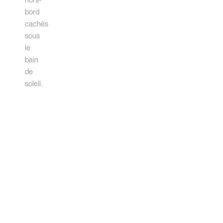
hors-
bord
cachés
sous
le
bain
de
soleil.