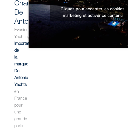
Chantier
Cliquez pour accepter les cookies
De
marketing et activer ce contenu
Antonio
Evasion
Yachting,
Importateur
de
la
marque
De
Antonio
Yachts
en
France
pour
une
grande
partie