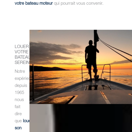
votre bateau moteur
qui pourrait vous convenir.
LOUER
VOTRE
BATEAU
SEREINEMENT
Notre
expérience
depuis
1965
nous
fait
dire
que
louer
son