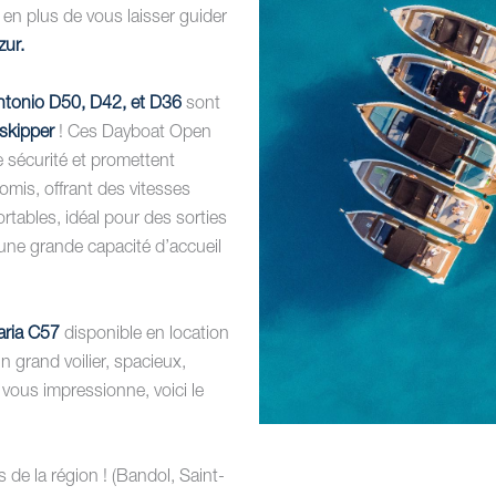
 en plus de vous laisser guider
zur.
ntonio D50, D42, et D36
sont
 skipper
! Ces Dayboat Open
sécurité et promettent
mis, offrant des vitesses
tables, idéal pour des sorties
une grande capacité d’accueil
varia C57
disponible en location
 grand voilier, spacieux,
vous impressionne, voici le
 de la région ! (Bandol, Saint-