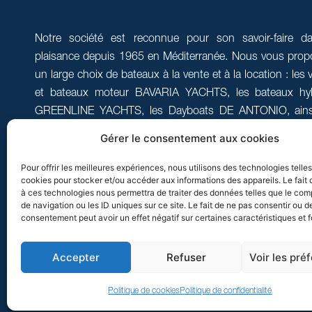
Notre société est reconnue pour son savoir-faire d
plaisance depuis 1965 en Méditerranée. Nous vous pro
un large choix de bateaux à la vente et à la location : les v
et bateaux moteur BAVARIA YACHTS, les bateaux hyb
GREENLINE YACHTS, les Dayboats DE ANTONIO, ains
l’entretien et la maintenance de votre bateau sur la Côte d’
Gérer le consentement aux cookies
Pour offrir les meilleures expériences, nous utilisons des technologies telle
cookies pour stocker et/ou accéder aux informations des appareils. Le fait 
à ces technologies nous permettra de traiter des données telles que le co
de navigation ou les ID uniques sur ce site. Le fait de ne pas consentir ou de
consentement peut avoir un effet négatif sur certaines caractéristiques et f
Accepter
Refuser
Voir les pré
Politique de cookies
Politique de confidentialité