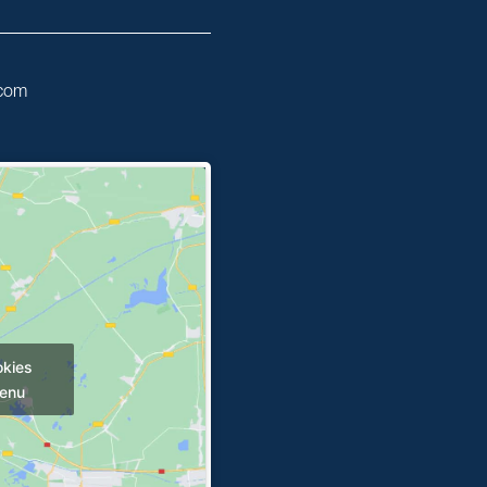
.com
okies
tenu