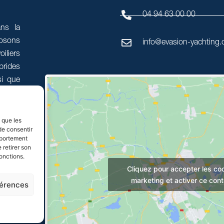
04 94 63 00 00
ans la
posons
info@evasion-yachting
oiliers
rides
i que
Azur.
s que les
de consentir
mportement
 retirer son
onctions.
Cliquez pour accepter les co
marketing et activer ce con
férences