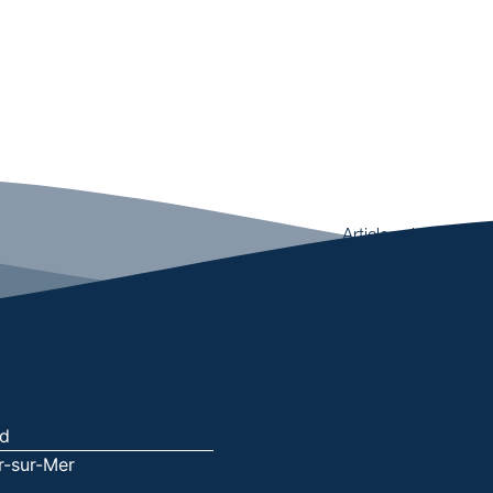
Article suivant
→
nd
r-sur-Mer