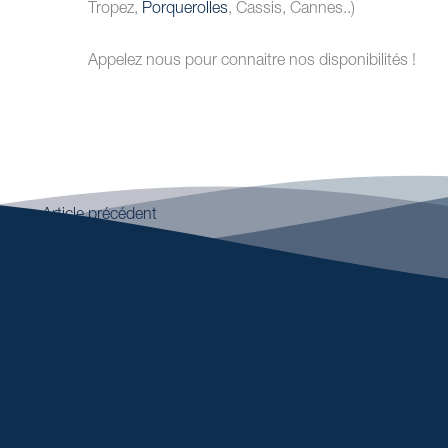
Tropez,
Porquerolles
, Cassis, Cannes..)
Appelez nous pour connaitre nos disponibilités !
←
Article précédent