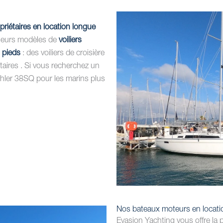
opriétaires en location longue
sieurs modèles de
voiliers
 pieds
: des voiliers de croisière
étaires . Si vous recherchez un
ehler 38SQ pour les marins plus
Nos bateaux moteurs en locatio
Evasion Yachting vous offre la p