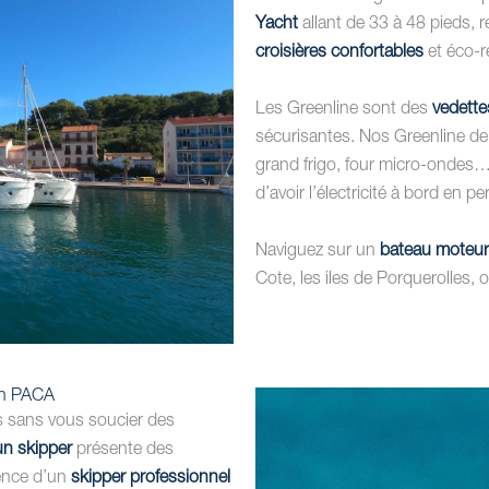
Yacht
allant de 33 à 48 pieds, 
croisières confortables
et éco-r
Les Greenline sont des
vedette
sécurisantes. Nos Greenline de
grand frigo, four micro-ondes…
d’avoir l’électricité à bord en 
Naviguez sur un
bateau moteur
Cote, les iles de Porquerolles,
 en PACA
rs sans vous soucier des
un skipper
présente des
sence d’un
skipper professionnel