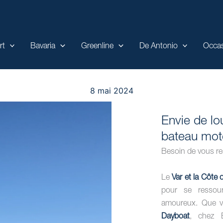
rt
Bavaria
Greenline
De Antonio
Occa
ion voiliers Bateaux Moteur dans 
8 mai 2024
Envie de lo
bateau mote
Besoin de vous res
Le
Var et la Côte 
pour se ressour
amoureux. Que v
Dayboat
, chez 