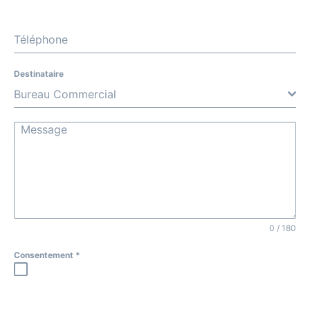
Téléphone
Destinataire
Bureau Commercial
0 / 180
Consentement
*
Les informations recueillies à partir de ce formulaire sont
nécessaires à l'instruction de votre demande. En
envoyant ce formulaire vous consentez à l'enregistrement