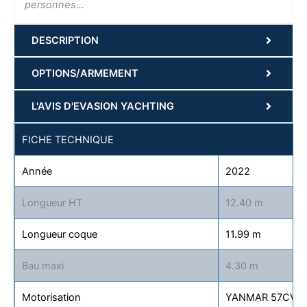
personnes…
DESCRIPTION
OPTIONS/ARMEMENT
L'AVIS D'EVASION YACHTING
FICHE TECHNIQUE
Année
2022
Longueur HT
12.40 m
Longueur coque
11.99 m
Bau maxi
4.30 m
Motorisation
YANMAR 57CV