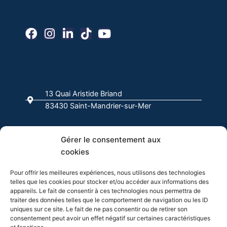
F
I
L
T
Y
a
n
i
i
o
c
s
n
k
u
e
t
k
t
t
b
a
e
o
u
o
g
d
k
b
13 Quai Aristide Briand
o
r
i
e
83430 Saint-Mandrier-sur-Mer
k
a
n
-
m
f
04 94 63 00 00
Gérer le consentement aux
cookies
info@evasion-yachting.com
Pour offrir les meilleures expériences, nous utilisons des technologies
telles que les cookies pour stocker et/ou accéder aux informations des
appareils. Le fait de consentir à ces technologies nous permettra de
traiter des données telles que le comportement de navigation ou les ID
uniques sur ce site. Le fait de ne pas consentir ou de retirer son
consentement peut avoir un effet négatif sur certaines caractéristiques