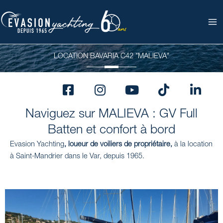
Aller
au
contenu
LOCATION BAVARIA C42 "MALIEVA"
F
I
Y
T
L
a
n
o
i
i
c
s
u
k
n
Naviguez sur MALIEVA : GV Full
e
t
t
t
k
Batten et confort à bord
b
a
u
o
e
o
g
b
k
d
Evasion Yachting
, loueur
de voiliers de propriétaire
,
à la location
o
r
e
i
à Saint-Mandrier dans le Var, depuis 1965.
k
a
n
-
m
s
q
u