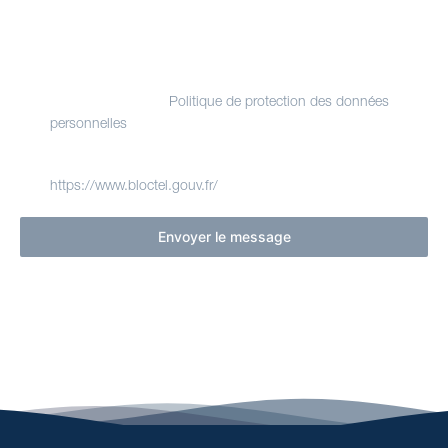
et à la transmission aux services de Evasion Yachting en
charge de son traitement.
Vous disposez de droits Informatique et Libertés sur les
données vous concernant, que vous pouvez exercer en
contactant le délégué à la protection des données de
Evasion Yachting.
Politique de protection des données
. Nous vous informons de l'existence de la
personnelles
liste d'opposition au démarchage téléphonique Bloctel,
sur laquelle vous pouvez vous inscrire ici :
.
https://www.bloctel.gouv.fr/
Envoyer le message