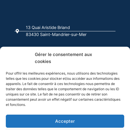
c
s
n
k
u
e
t
k
t
t
b
a
e
o
u
o
g
d
k
b
13 Quai Aristide Briand
o
r
i
e
83430 Saint-Mandrier-sur-Mer
k
a
n
-
m
f
04 94 63 00 00
Gérer le consentement aux
cookies
info@evasion-yachting.com
Pour offrir les meilleures expériences, nous utilisons des technologies
telles que les cookies pour stocker et/ou accéder aux informations des
appareils. Le fait de consentir à ces technologies nous permettra de
traiter des données telles que le comportement de navigation ou les ID
uniques sur ce site. Le fait de ne pas consentir ou de retirer son
consentement peut avoir un effet négatif sur certaines caractéristiques
et fonctions.
Cliquez pour accepter les cookies
Accepter
marketing et activer ce contenu