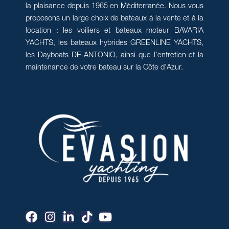
la plaisance depuis 1965 en Méditerranée. Nous vous
proposons un large choix de bateaux à la vente et à la
location : les voiliers et bateaux moteur BAVARIA
YACHTS, les bateaux hybrides GREENLINE YACHTS,
les Dayboats DE ANTONIO, ainsi que l’entretien et la
maintenance de votre bateau sur la Côte d’Azur.
F
I
L
T
Y
a
n
i
i
o