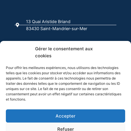
e
t
k
t
t
b
a
e
o
u
o
g
d
k
b
13 Quai Aristide Briand
o
r
i
e
83430 Saint-Mandrier-sur-Mer
k
a
n
-
m
f
04 94 63 00 00
Gérer le consentement aux
cookies
info@evasion-yachting.com
Pour offrir les meilleures expériences, nous utilisons des technologies
telles que les cookies pour stocker et/ou accéder aux informations des
appareils. Le fait de consentir à ces technologies nous permettra de
traiter des données telles que le comportement de navigation ou les ID
uniques sur ce site. Le fait de ne pas consentir ou de retirer son
consentement peut avoir un effet négatif sur certaines caractéristiques
et fonctions.
Cliquez pour accepter les cookies
Accepter
marketing et activer ce contenu
Refuser