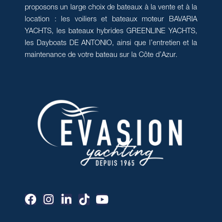
proposons un large choix de bateaux à la vente et à la
location : les voiliers et bateaux moteur BAVARIA
YACHTS, les bateaux hybrides GREENLINE YACHTS,
les Dayboats DE ANTONIO, ainsi que l’entretien et la
maintenance de votre bateau sur la Côte d’Azur.
F
I
L
T
Y
a
n
i
i
o
c
s
n
k
u