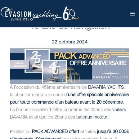
Aller
au
Anniversaire BAVARIA YACHTS:
contenu
45 ans de navigation
22 octobre 2024
À l’occasion du 45ème anniversaire de
BAVARIA YACHTS
,
le chantier marque le coup d’
une offre spéciale anniversaire
pour toute commande d’un bateau avant le 20 décembre
.
La bonne nouvelle? L’offre concerne les 45ans des
voiliers
BAVARIA ainsi que les 25ans des
bateaux moteur
!
Profitez du
PACK ADVANCED offert
et faites
jusqu’à 30 000€