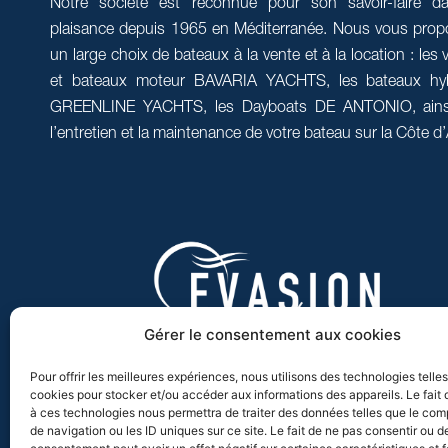
Notre société est reconnue pour son savoir-faire d
plaisance depuis 1965 en Méditerranée. Nous vous pro
un large choix de bateaux à la vente et à la location : les v
et bateaux moteur BAVARIA YACHTS, les bateaux hyb
GREENLINE YACHTS, les Dayboats DE ANTONIO, ains
l’entretien et la maintenance de votre bateau sur la Côte d’
Gérer le consentement aux cookies
Pour offrir les meilleures expériences, nous utilisons des technologies telle
cookies pour stocker et/ou accéder aux informations des appareils. Le fait 
F
I
L
T
Y
à ces technologies nous permettra de traiter des données telles que le co
a
n
i
i
o
de navigation ou les ID uniques sur ce site. Le fait de ne pas consentir ou de