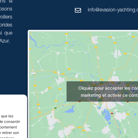
ans la
posons
info@evasion-yachting
oiliers
rides
i que
Azur.
Cliquez pour accepter les co
marketing et activer ce con
s que les
de consentir
mportement
 retirer son