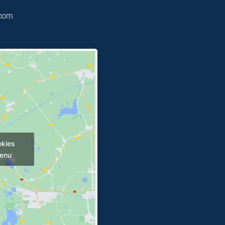
.com
okies
tenu