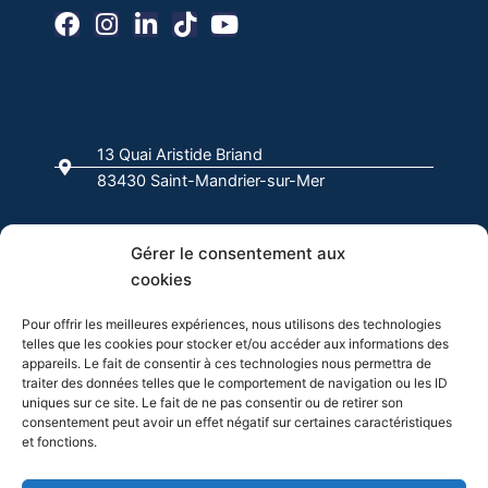
F
I
L
T
Y
a
n
i
i
o
c
s
n
k
u
e
t
k
t
t
b
a
e
o
u
o
g
d
k
b
13 Quai Aristide Briand
o
r
i
e
83430 Saint-Mandrier-sur-Mer
k
a
n
-
m
f
04 94 63 00 00
Gérer le consentement aux
cookies
info@evasion-yachting.com
Pour offrir les meilleures expériences, nous utilisons des technologies
telles que les cookies pour stocker et/ou accéder aux informations des
appareils. Le fait de consentir à ces technologies nous permettra de
traiter des données telles que le comportement de navigation ou les ID
uniques sur ce site. Le fait de ne pas consentir ou de retirer son
consentement peut avoir un effet négatif sur certaines caractéristiques
et fonctions.