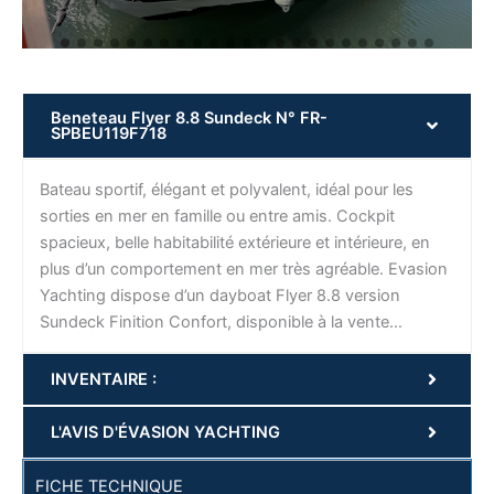
Beneteau Flyer 8.8 Sundeck N° FR-
SPBEU119F718
Bateau sportif, élégant et polyvalent, idéal pour les
sorties en mer en famille ou entre amis. Cockpit
spacieux, belle habitabilité extérieure et intérieure, en
plus d’un comportement en mer très agréable. Evasion
Yachting dispose d’un dayboat Flyer 8.8 version
Sundeck Finition Confort, disponible à la vente…
INVENTAIRE :
L'AVIS D'ÉVASION YACHTING
FICHE TECHNIQUE