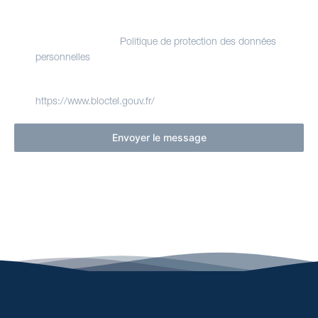
données vous concernant, que vous pouvez exercer en
contactant le délégué à la protection des données de
Evasion Yachting.
Politique de protection des données
. Nous vous informons de l'existence de la
personnelles
liste d'opposition au démarchage téléphonique Bloctel,
sur laquelle vous pouvez vous inscrire ici :
.
https://www.bloctel.gouv.fr/
Envoyer le message