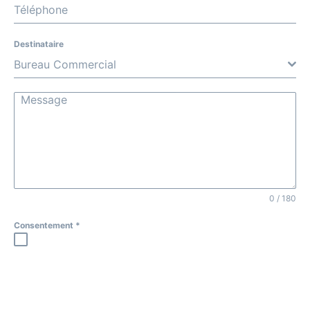
Téléphone
Destinataire
Bureau Commercial
0 / 180
Consentement
*
Les informations recueillies à partir de ce formulaire sont
nécessaires à l'instruction de votre demande. En
envoyant ce formulaire vous consentez à l'enregistrement
et à la transmission aux services de Evasion Yachting en
charge de son traitement.
Vous disposez de droits Informatique et Libertés sur les