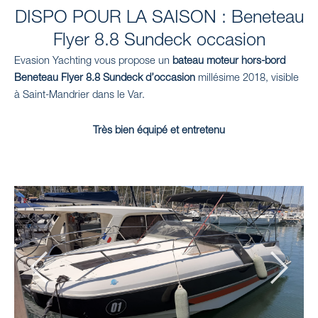
e
t
t
t
k
DISPO POUR LA SAISON : Beneteau
b
a
u
o
e
Flyer 8.8 Sundeck occasion
o
g
b
k
d
Evasion Yachting vous propose un
o
r
bateau moteur hors-bord
e
i
Beneteau Flyer 8.8 Sundeck d’occasion
millésime 2018, visible
k
a
n
à Saint-Mandrier dans le Var.
-
m
s
Très bien équipé et entretenu
q
u
a
r
e