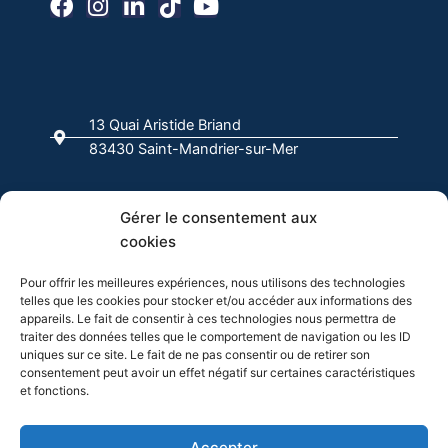
a
n
i
i
o
c
s
n
k
u
e
t
k
t
t
b
a
e
o
u
o
g
d
k
b
13 Quai Aristide Briand
o
r
i
e
83430 Saint-Mandrier-sur-Mer
k
a
n
-
m
f
04 94 63 00 00
Gérer le consentement aux
cookies
info@evasion-yachting.com
Pour offrir les meilleures expériences, nous utilisons des technologies
telles que les cookies pour stocker et/ou accéder aux informations des
appareils. Le fait de consentir à ces technologies nous permettra de
traiter des données telles que le comportement de navigation ou les ID
uniques sur ce site. Le fait de ne pas consentir ou de retirer son
consentement peut avoir un effet négatif sur certaines caractéristiques
et fonctions.
Cliquez pour accepter les cookies
Accepter