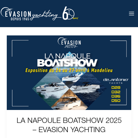
Aller
au
contenu
LA
NAPOULE
BOATSHOW
salon mandelieu
2025
–
EVASION
YACHTING
LA NAPOULE BOATSHOW 2025
– EVASION YACHTING