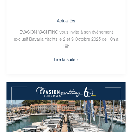
Actualités
EVASION YACHTING vous invite à son évènement
exclusif Bavaria Yachts le 2 et 3 Octobre 2025 de 10h à
18h
Lire la suite »
Les
60ans
d’Evasion
Yachting
les
2
et