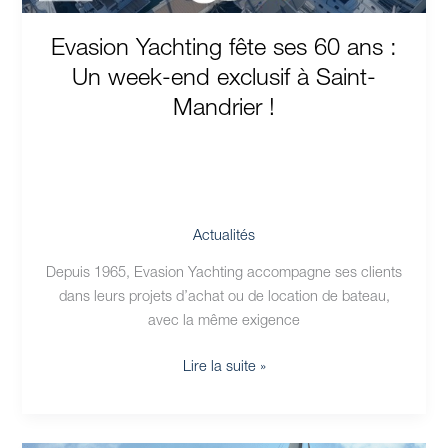
exclusif
Evasion Yachting fête ses 60 ans :
à
Saint-
Un week-end exclusif à Saint-
Mandrier
Mandrier !
!
Actualités
Depuis 1965, Evasion Yachting accompagne ses clients
dans leurs projets d’achat ou de location de bateau,
avec la même exigence
Lire la suite »