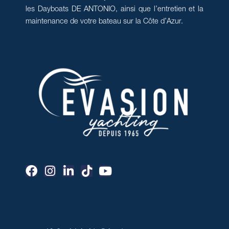
les Dayboats DE ANTONIO, ainsi que l’entretien et la
maintenance de votre bateau sur la Côte d’Azur.
F
I
L
T
Y
a
n
i
i
o
c
s
n
k
u
e
t
k
t
t
b
a
e
o
u
o
g
d
k
b