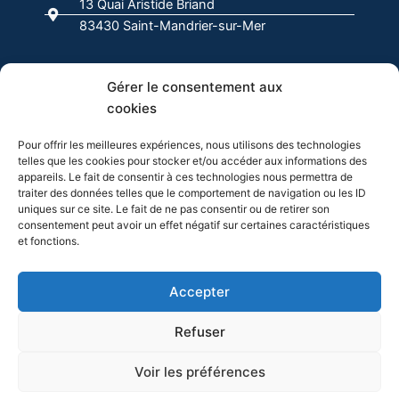
13 Quai Aristide Briand
o
r
i
e
83430 Saint-Mandrier-sur-Mer
k
a
n
-
m
f
04 94 63 00 00
Gérer le consentement aux
cookies
info@evasion-yachting.com
Pour offrir les meilleures expériences, nous utilisons des technologies
telles que les cookies pour stocker et/ou accéder aux informations des
appareils. Le fait de consentir à ces technologies nous permettra de
traiter des données telles que le comportement de navigation ou les ID
uniques sur ce site. Le fait de ne pas consentir ou de retirer son
consentement peut avoir un effet négatif sur certaines caractéristiques
et fonctions.
Cliquez pour accepter les cookies
Accepter
marketing et activer ce contenu
Refuser
Voir les préférences