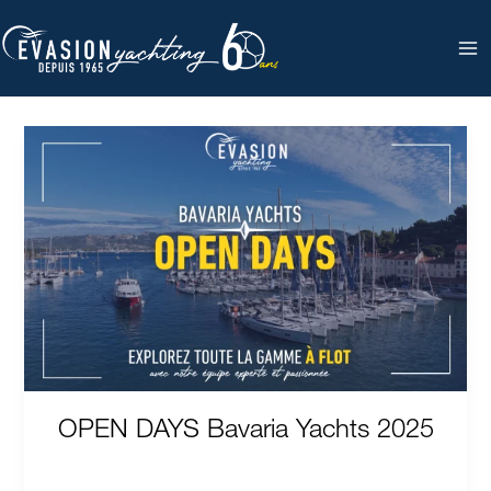
Aller
au
contenu
OPEN
DAYS
Bavaria
visite bavaria
Yachts
2025
OPEN DAYS Bavaria Yachts 2025