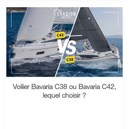
Voilier
Bavaria
C38
ou
Bavaria
C42,
lequel
choisir
?
Voilier Bavaria C38 ou Bavaria C42,
lequel choisir ?