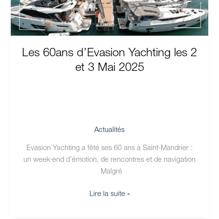
3
Mai
2025
Les 60ans d’Evasion Yachting les 2
et 3 Mai 2025
Actualités
Evasion Yachting a fêté ses 60 ans à Saint-Mandrier :
un week-end d’émotion, de rencontres et de navigation
Malgré
Lire la suite »