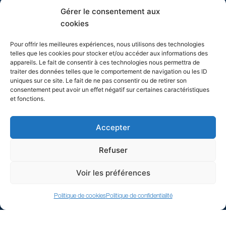
f
04 94 63 00 00
Gérer le consentement aux
cookies
info@evasion-yachting.com
Pour offrir les meilleures expériences, nous utilisons des technologies
telles que les cookies pour stocker et/ou accéder aux informations des
appareils. Le fait de consentir à ces technologies nous permettra de
traiter des données telles que le comportement de navigation ou les ID
uniques sur ce site. Le fait de ne pas consentir ou de retirer son
consentement peut avoir un effet négatif sur certaines caractéristiques
et fonctions.
Cliquez pour accepter les cookies
Accepter
marketing et activer ce contenu
Refuser
Voir les préférences
Politique de cookies
Politique de confidentialité