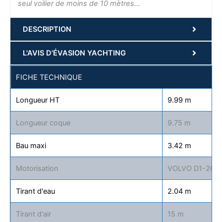
seul voilier de moins de 10 mètres…
DESCRIPTION
L'AVIS D'ÉVASION YACHTING
FICHE TECHNIQUE
Longueur HT
9.99 m
Longueur coque
9.75 m
Bau maxi
3.42 m
Motorisation
VOLVO D1-20
Tirant d'eau
2.04 m
Tirant d'air
15 m