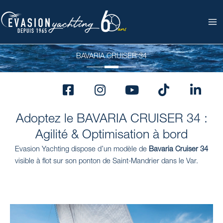
Aller
au
contenu
BAVARIA CRUISER 34
F
I
Y
T
L
a
n
o
i
i
c
s
u
k
n
Adoptez le BAVARIA CRUISER 34 :
e
t
t
t
k
b
a
u
o
e
Agilité & Optimisation à bord
o
g
b
k
d
Evasion Yachting dispose d’un modèle de
Bavaria Cruiser 34
o
r
e
i
visible à flot sur son ponton de Saint-Mandrier dans le Var.
k
a
n
-
m
s
q
u