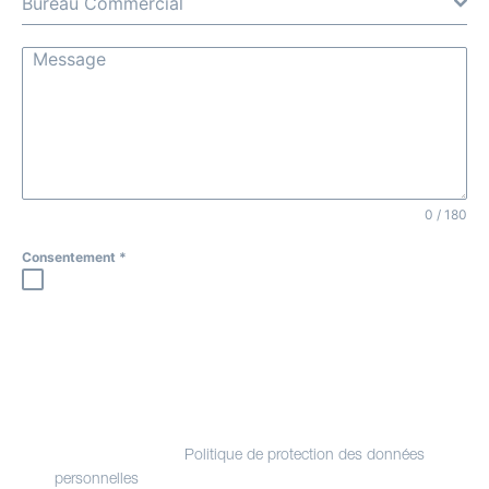
Bureau Commercial
0 / 180
Consentement
*
Les informations recueillies à partir de ce formulaire sont
nécessaires à l'instruction de votre demande. En
envoyant ce formulaire vous consentez à l'enregistrement
et à la transmission aux services de Evasion Yachting en
charge de son traitement.
Vous disposez de droits Informatique et Libertés sur les
données vous concernant, que vous pouvez exercer en
contactant le délégué à la protection des données de
Evasion Yachting.
Politique de protection des données
. Nous vous informons de l'existence de la
personnelles