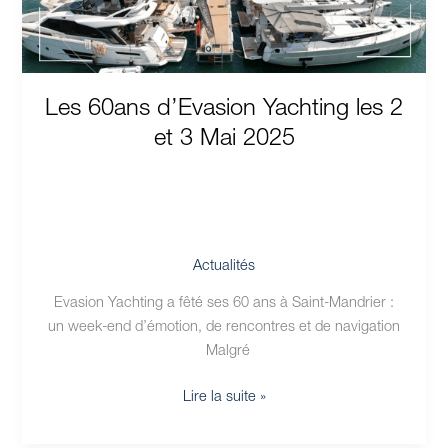
3
Mai
2025
Les 60ans d’Evasion Yachting les 2
et 3 Mai 2025
Actualités
Evasion Yachting a fêté ses 60 ans à Saint-Mandrier :
un week-end d’émotion, de rencontres et de navigation
Malgré
Lire la suite »