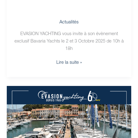
Actualités
EVASION YACHTING vous invite à son évènement
exclusif Bavaria Yachts le 2 et 3 Octobre 2025 de 10h à
18h
Lire la suite »
Les
60ans
d’Evasion
Yachting
les
2
et