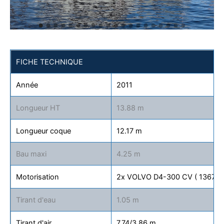
FICHE TECHNIQUE
Année
2011
Longueur HT
13.88 m
Longueur coque
12.17 m
Bau maxi
4.25 m
Motorisation
2x VOLVO D4-300 CV ( 1367h e
Tirant d'eau
1.05 m
Tirant d'air
7.74/3.86 m