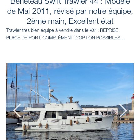
Bénéteau Swift Trawler 44 : Modèle
e
t
t
t
k
de Mai 2011, révisé par notre équipe,
b
a
u
o
e
o
g
b
k
d
2ème main, Excellent état
o
r
e
i
Trawler très bien équipé à vendre dans le Var : REPRISE,
k
a
n
PLACE DE PORT, COMPLÉMENT D’OPTION POSSIBLES…
-
m
s
q
u
a
r
e