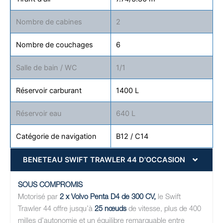
Nombre de cabines
2
Nombre de couchages
6
Salle de bain / WC
1/1
Réservoir carburant
1400 L
Réservoir eau
640 L
Catégorie de navigation
B12 / C14
BENETEAU SWIFT TRAWLER 44 D'OCCASION
SOUS COMPROMIS
Motorisé par
2 x Volvo Penta D4 de 300 CV,
le Swift
Trawler 44 offre jusqu’à
25 nœuds
de vitesse, plus de 400
milles d’autonomie et un équilibre remarquable entre