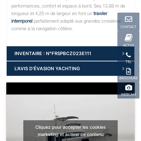
performances, confort et espace à bord. Ses 13,88 m de
longueur et 4,25 m de largeur en font un
trawler
intemporel
parfaitement adapté aux grandes croisières
CONTACT
comme à la navigation côtière.
ACTUS
INVENTAIRE : N°FRSPBCZ023E111
TEL
L'AVIS D'ÉVASION YACHTING
BROCHURE
WEBCAM
Cliquez pour accepter les cookies
marketing et activer ce contenu