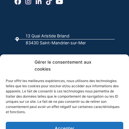
a
n
i
i
o
c
s
n
k
u
e
t
k
t
t
b
a
e
o
u
o
g
d
k
b
13 Quai Aristide Briand
o
r
i
e
83430 Saint-Mandrier-sur-Mer
k
a
n
-
m
f
04 94 63 00 00
Gérer le consentement aux
cookies
info@evasion-yachting.com
Pour offrir les meilleures expériences, nous utilisons des technologies
telles que les cookies pour stocker et/ou accéder aux informations des
appareils. Le fait de consentir à ces technologies nous permettra de
traiter des données telles que le comportement de navigation ou les ID
uniques sur ce site. Le fait de ne pas consentir ou de retirer son
consentement peut avoir un effet négatif sur certaines caractéristiques
et fonctions.
Cliquez pour accepter les cookies
Accepter