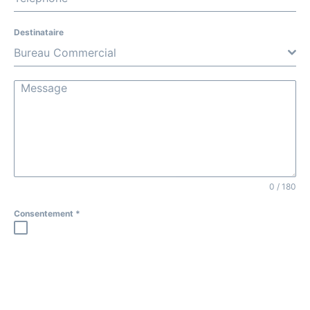
Destinataire
Bureau Commercial
0 / 180
Consentement
*
Les informations recueillies à partir de ce formulaire sont
nécessaires à l'instruction de votre demande. En
envoyant ce formulaire vous consentez à l'enregistrement
et à la transmission aux services de Evasion Yachting en
charge de son traitement.
Vous disposez de droits Informatique et Libertés sur les