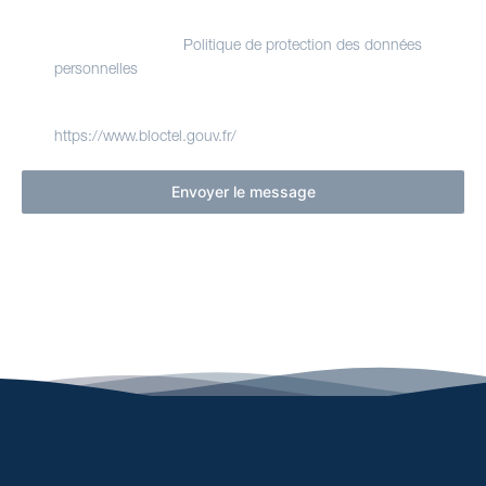
données vous concernant, que vous pouvez exercer en
contactant le délégué à la protection des données de
Evasion Yachting.
Politique de protection des données
. Nous vous informons de l'existence de la
personnelles
liste d'opposition au démarchage téléphonique Bloctel,
sur laquelle vous pouvez vous inscrire ici :
.
https://www.bloctel.gouv.fr/
Envoyer le message